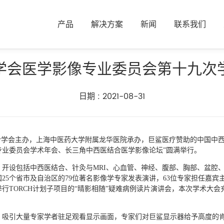
产品
解决方案
新闻
联系我们
学会医学影像专业委员会第十九次
日期 : 2021-08-31
西医结合学会主办，上海中医药大学附属龙华医院承办，巨鲨医疗赞助的中国
像专业委员会学术年会、长三角中西医结合医学影像论坛”圆满举行。
开设包括中西医结合、针灸与MRI、心血管、神经、腹部、胸部、盆腔
25个省市及自治区的79位著名影像学专家发表演讲，63位专家担任嘉
行TORCH计划子项目的“晴影相随”疑难病例读片演讲会，本次学术大
，吸引大量专家学者驻足观看显示画面，专家们对巨鲨显示器给予高度的