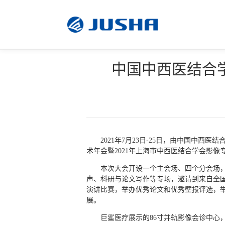
中国中西医结合
放
放射显示器
射
手术显示器
显
示
软件
2021年7月23日-25日，由中国中
器
术年会暨2021年上海市中西医结合学会影
定制产品
本次大会开设一个主会场、四个分会场，
声、科研与论文写作等专场，邀请到来自全国
演讲比赛，举办优秀论文和优秀壁报评选，举
显示器配件
展。
巨鲨医疗展示的86寸并轨影像会诊中心
感染控制