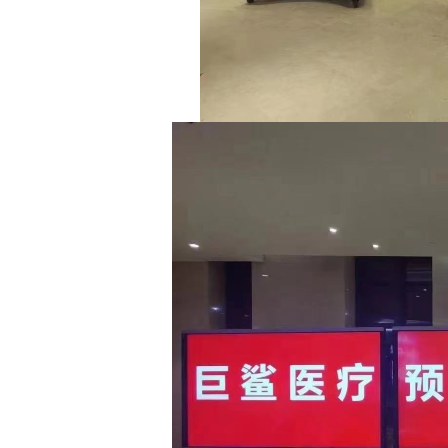
断
腺
携
览
轨
科