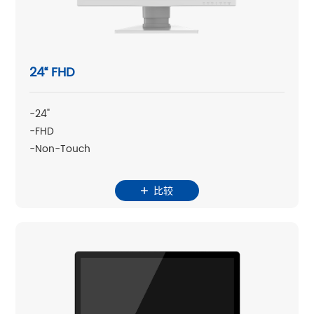
24“ FHD
-24"
-FHD
-Non-Touch
比较