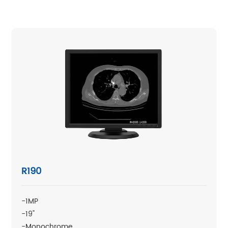
R190
-1MP
-19"
-Monochrome