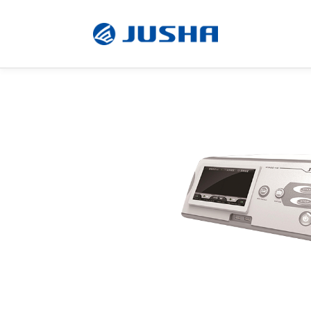
放
放射显示器
射
手术显示器
显
规格
文档
相关产
示
软件
器
定制产品
显示器配件
感染控制